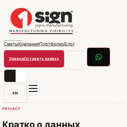
Главная
1Sign Dubai
Каталог
MANUFACTURING VISIBILITY
Сметы
Компания
Портфолио
Блог
Заявка
Оставить заявку
EN
PRIVACY
Кратко о данных